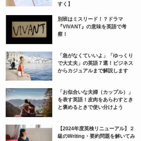
すく】
別班はミスリード！？ドラマ
『VIVANT』の意味を英語で考
察！
「急がなくていいよ」「ゆっくり
で大丈夫」の英語７選！ビジネス
からカジュアルまで解説します
「お似合いな夫婦（カップル）」
を表す英語！皮肉をあらわすとき
と褒めるときで使い分けよう
【2024年度英検リニューアル】２
級のWriting・要約問題を解いてみ