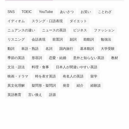
SNS
TOEIC
YouTube
あいさつ
お笑い
ことわざ
イディオム
スラング・口語表現
ダイエット
ニュアンスの違い
ニュースの英語
ビジネス
ファッション
リスニング
会話表現
前置詞
副詞
助動詞
勉強法
動詞
単語・熟語
名詞
国内旅行
基本動詞
大学受験
季節の英語
形容詞
恋愛・結婚
意外と知らない英語
教材
文法・語法
料理・食事
日本人が間違いやすい英語
映画・ドラマ
時を表す英語
有名人の英語
留学
異文化理解
疑問形・疑問詞
発音
紹介
経験談
英語教育
言い換え
語源