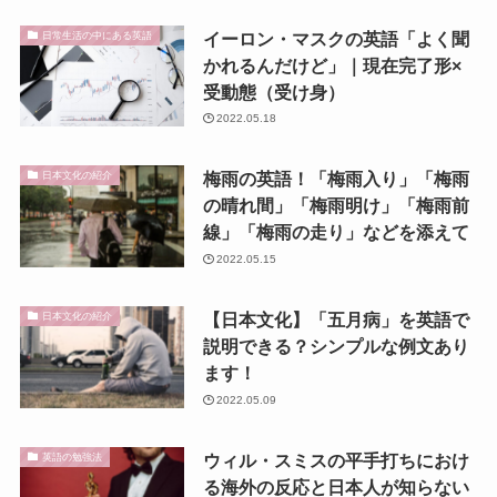
イーロン・マスクの英語「よく聞
日常生活の中にある英語
かれるんだけど」｜現在完了形×
受動態（受け身）
2022.05.18
梅雨の英語！「梅雨入り」「梅雨
日本文化の紹介
の晴れ間」「梅雨明け」「梅雨前
線」「梅雨の走り」などを添えて
2022.05.15
【日本文化】「五月病」を英語で
日本文化の紹介
説明できる？シンプルな例文あり
ます！
2022.05.09
ウィル・スミスの平手打ちにおけ
英語の勉強法
る海外の反応と日本人が知らない