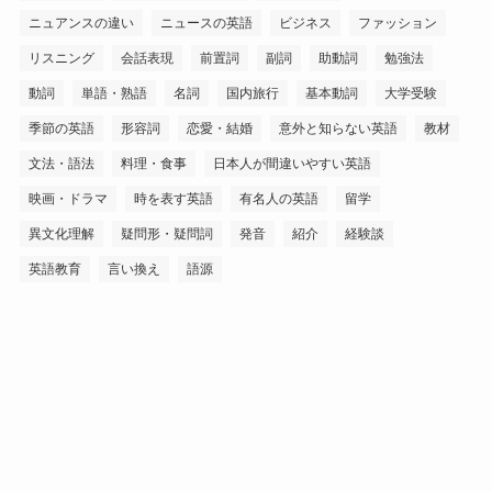
ニュアンスの違い
ニュースの英語
ビジネス
ファッション
リスニング
会話表現
前置詞
副詞
助動詞
勉強法
動詞
単語・熟語
名詞
国内旅行
基本動詞
大学受験
季節の英語
形容詞
恋愛・結婚
意外と知らない英語
教材
文法・語法
料理・食事
日本人が間違いやすい英語
映画・ドラマ
時を表す英語
有名人の英語
留学
異文化理解
疑問形・疑問詞
発音
紹介
経験談
英語教育
言い換え
語源