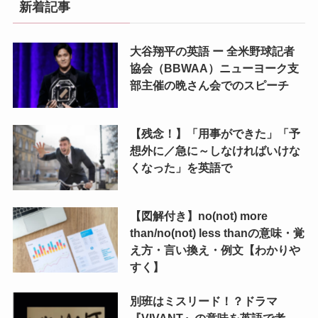
新着記事
大谷翔平の英語 ー 全米野球記者
協会（BBWAA）ニューヨーク支
部主催の晩さん会でのスピーチ
【残念！】「用事ができた」「予
想外に／急に～しなければいけな
くなった」を英語で
【図解付き】no(not) more
than/no(not) less thanの意味・覚
え方・言い換え・例文【わかりや
すく】
別班はミスリード！？ドラマ