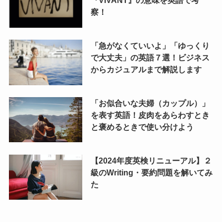
『VIVANT』の意味を英語で考
察！
「急がなくていいよ」「ゆっくり
で大丈夫」の英語７選！ビジネス
からカジュアルまで解説します
「お似合いな夫婦（カップル）」
を表す英語！皮肉をあらわすとき
と褒めるときで使い分けよう
【2024年度英検リニューアル】２
級のWriting・要約問題を解いてみ
た