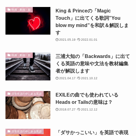
King & Princeの「Magic
映画・動画・歌
Touch」に出てくる歌詞”You
blow my mind”を和訳＆解説しま
す
2021.05.19
2022.01.01
三浦大知の「Backwards」に出て
映画・動画・歌
くる英語の意味や文法を教材編集
者が解説します
2021.04.17
2021.10.12
EXILEの曲でも使われている
日常生活の中にある英語
Heads or Tailsの意味は？
2018.07.27
2021.12.12
「ダサかっこいい」を英語で表現
日常生活の中にある英語