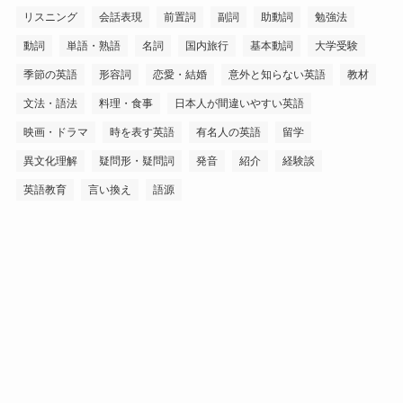
リスニング
会話表現
前置詞
副詞
助動詞
勉強法
動詞
単語・熟語
名詞
国内旅行
基本動詞
大学受験
季節の英語
形容詞
恋愛・結婚
意外と知らない英語
教材
文法・語法
料理・食事
日本人が間違いやすい英語
映画・ドラマ
時を表す英語
有名人の英語
留学
異文化理解
疑問形・疑問詞
発音
紹介
経験談
英語教育
言い換え
語源