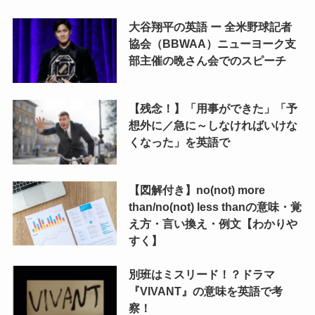
大谷翔平の英語 ー 全米野球記者
協会（BBWAA）ニューヨーク支
部主催の晩さん会でのスピーチ
【残念！】「用事ができた」「予
想外に／急に～しなければいけな
くなった」を英語で
【図解付き】no(not) more
than/no(not) less thanの意味・覚
え方・言い換え・例文【わかりや
すく】
別班はミスリード！？ドラマ
『VIVANT』の意味を英語で考
察！