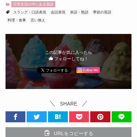
日常生活の中にある英語
スラング・口語表現
会話表現
単語・熟語
季節の英語
料理・食事
言い換え
この記事が気に入ったら
フォローしてね！
Follow Me
SHARE
URLをコピーする