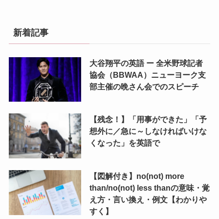
新着記事
大谷翔平の英語 ー 全米野球記者
協会（BBWAA）ニューヨーク支
部主催の晩さん会でのスピーチ
【残念！】「用事ができた」「予
想外に／急に～しなければいけな
くなった」を英語で
【図解付き】no(not) more
than/no(not) less thanの意味・覚
え方・言い換え・例文【わかりや
すく】