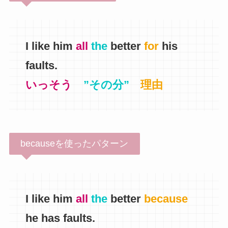
I like him
all
the
better
for
his
faults.
いっそう
”その分”
理由
becauseを使ったパターン
I like him
all
the
better
because
he has faults.