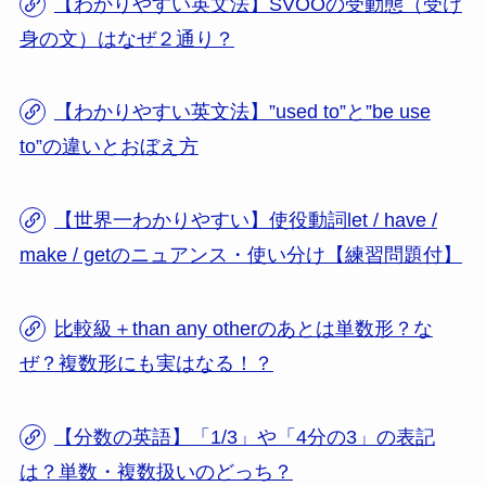
【わかりやすい英文法】SVOOの受動態（受け
身の文）はなぜ２通り？
【わかりやすい英文法】”used to”と”be use
to”の違いとおぼえ方
【世界一わかりやすい】使役動詞let / have /
make / getのニュアンス・使い分け【練習問題付】
比較級＋than any otherのあとは単数形？な
ぜ？複数形にも実はなる！？
【分数の英語】「1/3」や「4分の3」の表記
は？単数・複数扱いのどっち？