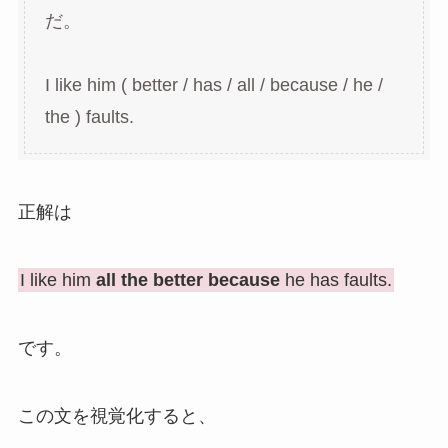
だ。
I like him ( better / has / all / because / he /
the ) faults.
正解は
I like him
all the better because
he has faults.
です。
この文を視覚化すると、