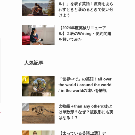
ル）」を表す英語！皮肉をあら
わすときと褒めるときで使い分
けよう
【2024年度英検リニューア
ル】２級のWriting・要約問題
を解いてみた
人気記事
「世界中で」の英語！all over
the world / around the world
/ in the worldの違いを解説
比較級＋than any otherのあと
は単数形？なぜ？複数形にも実
はなる！？
【太っている英語12選】デ