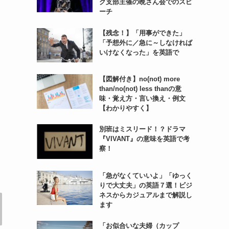
ク支部主催の晩さん会でのスピ
ーチ
【残念！】「用事ができた」
「予想外に／急に～しなければ
いけなくなった」を英語で
【図解付き】no(not) more
than/no(not) less thanの意
味・覚え方・言い換え・例文
【わかりやすく】
別班はミスリード！？ドラマ
『VIVANT』の意味を英語で考
察！
「急がなくていいよ」「ゆっく
りで大丈夫」の英語７選！ビジ
ネスからカジュアルまで解説し
ます
「お似合いな夫婦（カップ