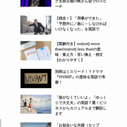
ク支部主催の晩さん会でのスピ
ーチ
【残念！】「用事ができた」
「予想外に／急に～しなければ
いけなくなった」を英語で
【図解付き】no(not) more
than/no(not) less thanの意
味・覚え方・言い換え・例文
【わかりやすく】
別班はミスリード！？ドラマ
『VIVANT』の意味を英語で考
察！
「急がなくていいよ」「ゆっく
りで大丈夫」の英語７選！ビジ
ネスからカジュアルまで解説し
ます
「お似合いな夫婦（カップ