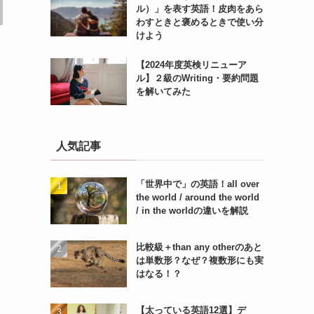
ル）」を表す英語！皮肉をあら
わすときと褒めるときで使い分
けよう
【2024年度英検リニューア
ル】２級のWriting・要約問題
を解いてみた
人気記事
「世界中で」の英語！all over
the world / around the world
/ in the worldの違いを解説
比較級＋than any otherのあと
は単数形？なぜ？複数形にも実
はなる！？
【太っている英語12選】デ