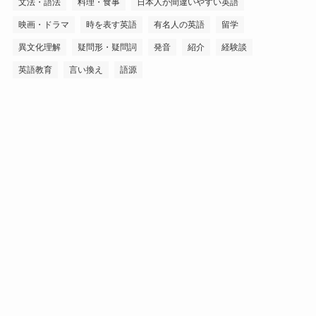
文法・語法
料理・食事
日本人が間違いやすい英語
映画・ドラマ
時を表す英語
有名人の英語
留学
異文化理解
疑問形・疑問詞
発音
紹介
経験談
英語教育
言い換え
語源