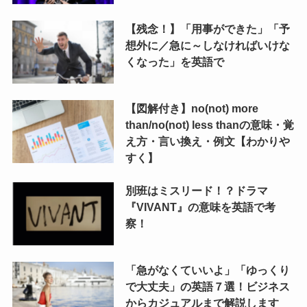
【残念！】「用事ができた」「予
想外に／急に～しなければいけな
くなった」を英語で
【図解付き】no(not) more
than/no(not) less thanの意味・覚
え方・言い換え・例文【わかりや
すく】
別班はミスリード！？ドラマ
『VIVANT』の意味を英語で考
察！
「急がなくていいよ」「ゆっくり
で大丈夫」の英語７選！ビジネス
からカジュアルまで解説します