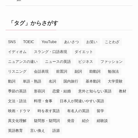
「タグ」からさがす
SNS
TOEIC
YouTube
あいさつ
お笑い
ことわざ
イディオム
スラング・口語表現
ダイエット
ニュアンスの違い
ニュースの英語
ビジネス
ファッション
リスニング
会話表現
前置詞
副詞
助動詞
勉強法
動詞
単語・熟語
名詞
国内旅行
基本動詞
大学受験
季節の英語
形容詞
恋愛・結婚
意外と知らない英語
教材
文法・語法
料理・食事
日本人が間違いやすい英語
映画・ドラマ
時を表す英語
有名人の英語
留学
異文化理解
疑問形・疑問詞
発音
紹介
経験談
英語教育
言い換え
語源